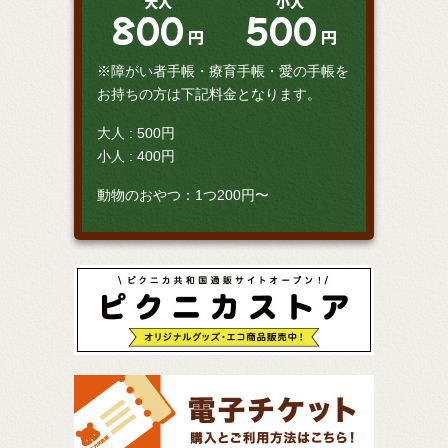
大人
小人
800
500
円
円
※障がい者手帳・療育手帳・愛の手帳を
お持ちの方は下記料金となります。
大人 : 500円
小人 : 400円
動物のおやつ：1つ200円〜