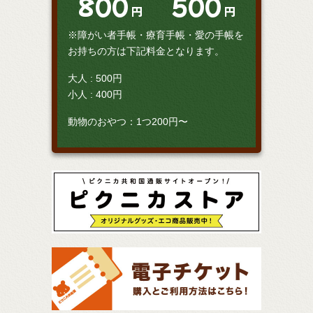
800
500
円
円
※障がい者手帳・療育手帳・愛の手帳を
お持ちの方は下記料金となります。
大人 : 500円
小人 : 400円
動物のおやつ：1つ200円〜