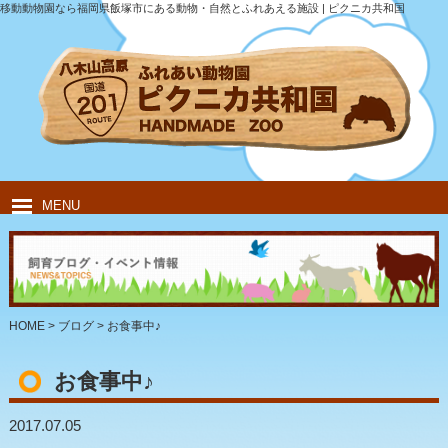
移動動物園なら福岡県飯塚市にある動物・自然とふれあえる施設 | ピクニカ共和国
MENU
HOME
ピクニカ共和国について
動物紹介
移動動物園
飲食・キャンプ
団体のお客様
HOME
>
ブログ
>
お食事中♪
お食事中♪
2017.07.05