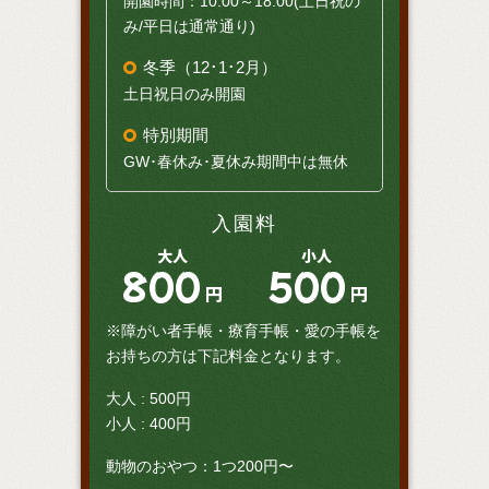
開園時間：10:00～18:00(土日祝の
み/平日は通常通り)
冬季（12･1･2月）
土日祝日のみ開園
特別期間
GW･春休み･夏休み期間中は無休
入園料
大人
小人
800
500
円
円
※障がい者手帳・療育手帳・愛の手帳を
お持ちの方は下記料金となります。
大人 : 500円
小人 : 400円
動物のおやつ：1つ200円〜