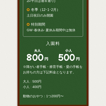
み/平日は通常通り)
冬季（12･1･2月）
土日祝日のみ開園
特別期間
GW･春休み･夏休み期間中は無休
入園料
大人
小人
800
500
円
円
※障がい者手帳・療育手帳・愛の手帳を
お持ちの方は下記料金となります。
大人 : 500円
小人 : 400円
動物のおやつ：1つ200円〜