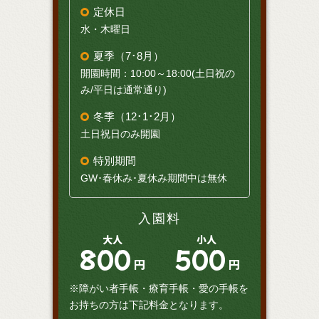
定休日
水・木曜日
夏季（7･8月）
開園時間：10:00～18:00(土日祝の
み/平日は通常通り)
冬季（12･1･2月）
土日祝日のみ開園
特別期間
GW･春休み･夏休み期間中は無休
入園料
大人
小人
800
500
円
円
※障がい者手帳・療育手帳・愛の手帳を
お持ちの方は下記料金となります。