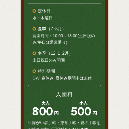
定休日
水・木曜日
夏季（7･8月）
開園時間：10:00～18:00(土日祝の
み/平日は通常通り)
冬季（12･1･2月）
土日祝日のみ開園
特別期間
GW･春休み･夏休み期間中は無休
入園料
大人
小人
800
500
円
円
※障がい者手帳・療育手帳・愛の手帳を