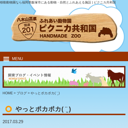
移動動物園なら福岡県飯塚市にある動物・自然とふれあえる施設 | ピクニカ共和国
MENU
HOME
ピクニカ共和国について
動物紹介
移動動物園
飲食・キャンプ
団体のお客様
HOME
>
ブログ
>
やっとポカポカ( ¨̮ )
やっとポカポカ( ¨̮ )
2017.03.29