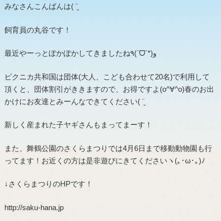
みなさんこんばんは( ¨̮
飼育員の丸谷です！
最近やーっとぽかぽかしてきましたね٩(ˊᗜˋ*)و
ピクニカ共和国は団体(大人、こども合わせて20名)で利用して
頂くと、団体割引がききますので、お得ですよ(o^∀^o)春のお出
かけにお友達とみーんなできてください( ¨̮
新しく産まれた子ヤギさんもまってまーす！
また、舞鶴公園のさくらまつりでは4月6日まで移動動物園も行
ってます！お近くの方は是非遊びにきてくださいヽ(｡･ω･｡)ﾉ
↓さくらまつりのHPです！
http://saku-hana.jp