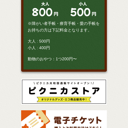
大人
小人
800
500
円
円
※障がい者手帳・療育手帳・愛の手帳を
お持ちの方は下記料金となります。
大人 : 500円
小人 : 400円
動物のおやつ：1つ200円〜