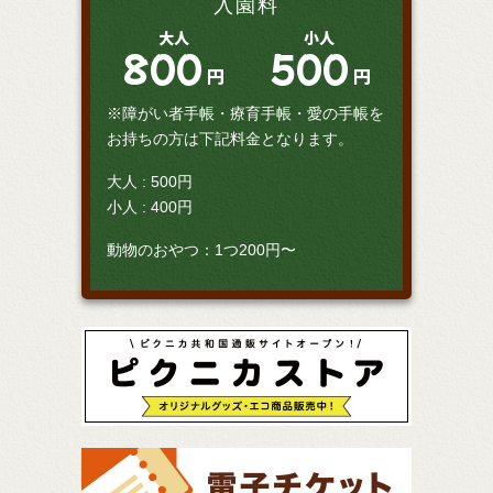
入園料
大人
小人
800
500
円
円
※障がい者手帳・療育手帳・愛の手帳を
お持ちの方は下記料金となります。
大人 : 500円
小人 : 400円
動物のおやつ：1つ200円〜