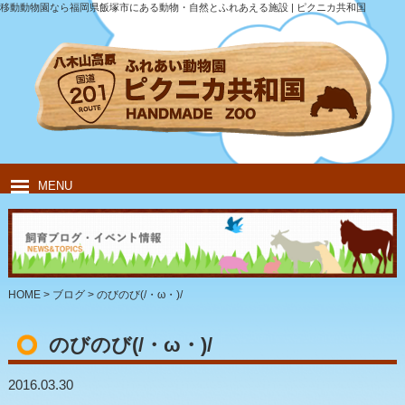
移動動物園なら福岡県飯塚市にある動物・自然とふれあえる施設 | ピクニカ共和国
MENU
HOME
ピクニカ共和国について
動物紹介
移動動物園
飲食・キャンプ
団体のお客様
HOME
>
ブログ
>
のびのび(/・ω・)/
のびのび(/・ω・)/
2016.03.30