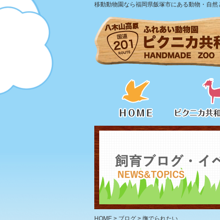
移動動物園なら福岡県飯塚市にある動物・自然と
HOME
>
ブログ
>
撫でられたい