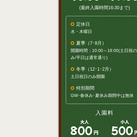
(最終入園時間16:30まで)
定休日
水・木曜日
夏季（7･8月）
開園時間：10:00～18:00(土日祝の
み/平日は通常通り)
冬季（12･1･2月）
土日祝日のみ開園
特別期間
GW･春休み･夏休み期間中は無休
入園料
大人
小人
800
500
円