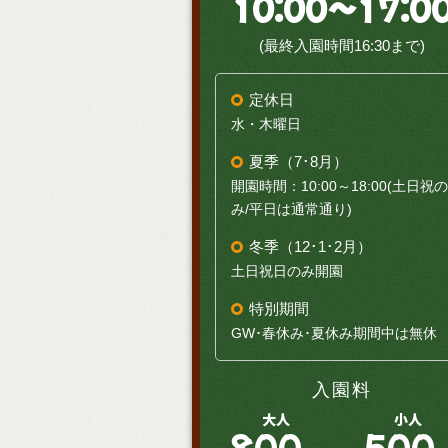
10:00～17:0
(最終入園時間16:30まで)
定休日
水・木曜日
夏季（7･8月）
開園時間：10:00～18:00(土日祝の
み/平日は通常通り)
冬季（12･1･2月）
土日祝日のみ開園
特別期間
GW･春休み･夏休み期間中は無休
入園料
大人
小人
800
500