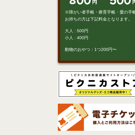
円
※障がい者手帳・療育手帳・愛の手
お持ちの方は下記料金となります。
大人 : 500円
小人 : 400円
動物のおやつ：1つ200円〜