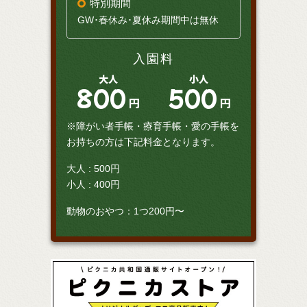
特別期間
GW･春休み･夏休み期間中は無休
入園料
大人
小人
800
500
円
円
※障がい者手帳・療育手帳・愛の手帳を
お持ちの方は下記料金となります。
大人 : 500円
小人 : 400円
動物のおやつ：1つ200円〜