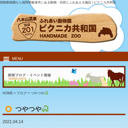
移動動物園なら福岡県飯塚市にある動物・自然とふれあえる施設 | ピクニカ共和国
MENU
HOME
ピクニカ共和国について
動物紹介
移動動物園
飲食・キャンプ
団体のお客様
HOME
>
ブログ
>
つやつや
つやつや
2021.04.14