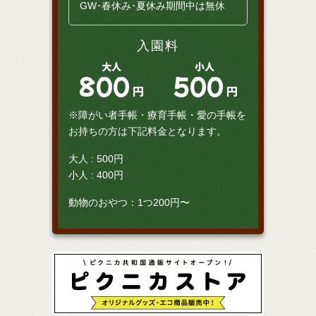
GW･春休み･夏休み期間中は無休
入園料
大人
小人
800
500
円
円
※障がい者手帳・療育手帳・愛の手帳を
お持ちの方は下記料金となります。
大人 : 500円
小人 : 400円
動物のおやつ：1つ200円〜