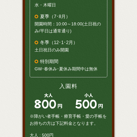
水・木曜日
夏季（7･8月）
開園時間：10:00～18:00(土日祝の
み/平日は通常通り)
冬季（12･1･2月）
土日祝日のみ開園
特別期間
GW･春休み･夏休み期間中は無休
入園料
大人
小人
800
500
円
円
※障がい者手帳・療育手帳・愛の手帳を
お持ちの方は下記料金となります。
大人 : 500円