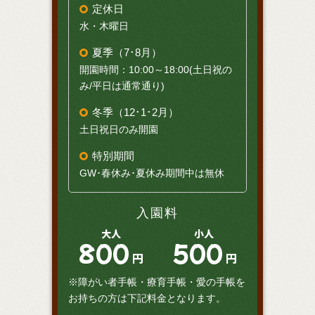
定休日
水・木曜日
夏季（7･8月）
開園時間：10:00～18:00(土日祝の
み/平日は通常通り)
冬季（12･1･2月）
土日祝日のみ開園
特別期間
GW･春休み･夏休み期間中は無休
入園料
大人
小人
800
500
円
円
※障がい者手帳・療育手帳・愛の手帳を
お持ちの方は下記料金となります。