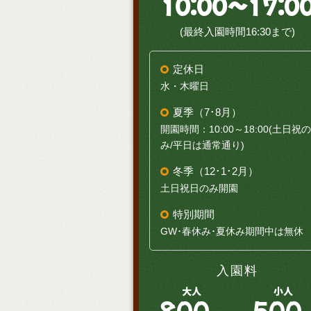
10:00～17:0
(最終入園時間16:30まで)
定休日
水・木曜日
夏季（7･8月）
開園時間：10:00～18:00(土日祝の
み/平日は通常通り)
冬季（12･1･2月）
土日祝日のみ開園
特別期間
GW･春休み･夏休み期間中は無休
入園料
大人
小人
800
500