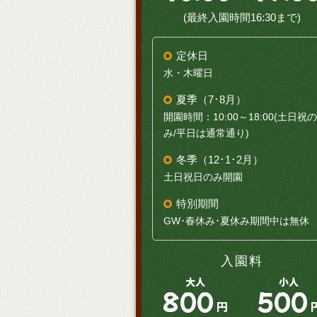
(最終入園時間16:30まで)
定休日
水・木曜日
夏季（7･8月）
開園時間：10:00～18:00(土日祝の
み/平日は通常通り)
冬季（12･1･2月）
土日祝日のみ開園
特別期間
GW･春休み･夏休み期間中は無休
入園料
大人
小人
800
500
円