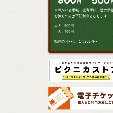
円
※障がい者手帳・療育手帳・愛の手
お持ちの方は下記料金となります。
大人 : 500円
小人 : 400円
動物のおやつ：1つ200円〜