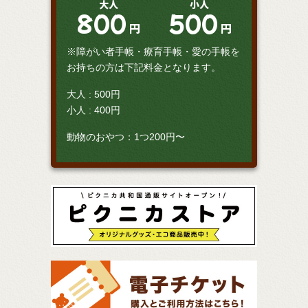
大人
小人
800
500
円
円
※障がい者手帳・療育手帳・愛の手帳を
お持ちの方は下記料金となります。
大人 : 500円
小人 : 400円
動物のおやつ：1つ200円〜