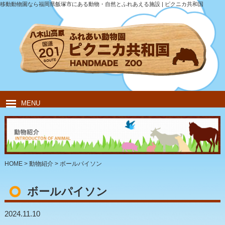
移動動物園なら福岡県飯塚市にある動物・自然とふれあえる施設 | ピクニカ共和国
MENU
HOME
ピクニカ共和国について
動物紹介
移動動物園
飲食・キャンプ
団体のお客様
HOME
>
動物紹介
>
ボールパイソン
ボールパイソン
2024.11.10