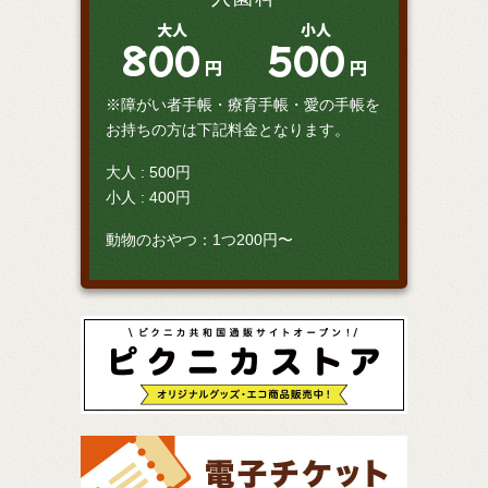
大人
小人
800
500
円
円
※障がい者手帳・療育手帳・愛の手帳を
お持ちの方は下記料金となります。
大人 : 500円
小人 : 400円
動物のおやつ：1つ200円〜