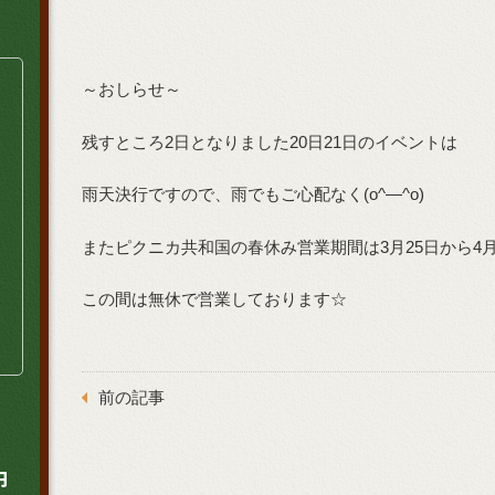
～おしらせ～
残すところ2日となりました20日21日のイベントは
雨天決行ですので、雨でもご心配なく(o^―^o)
またピクニカ共和国の春休み営業期間は3月25日から4
この間は無休で営業しております☆
前の記事
円