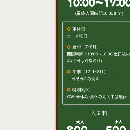
10:00～17:0
(最終入園時間16:30まで)
定休日
水・木曜日
夏季（7･8月）
開園時間：10:00～18:00(土日祝の
み/平日は通常通り)
冬季（12･1･2月）
土日祝日のみ開園
特別期間
GW･春休み･夏休み期間中は無休
入園料
大人
小人
800
500