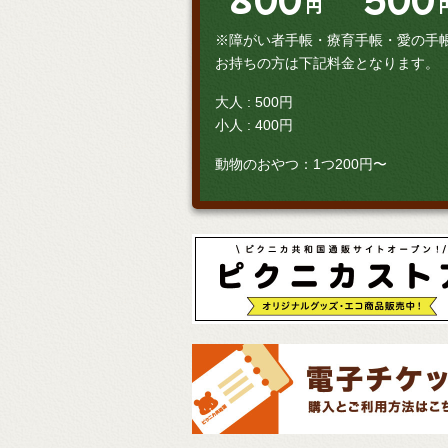
円
※障がい者手帳・療育手帳・愛の手
お持ちの方は下記料金となります。
大人 : 500円
小人 : 400円
動物のおやつ：1つ200円〜