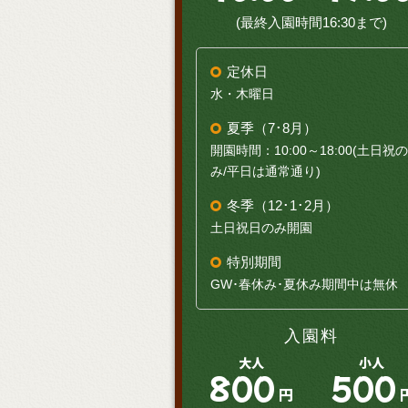
(最終入園時間16:30まで)
定休日
水・木曜日
夏季（7･8月）
開園時間：10:00～18:00(土日祝の
み/平日は通常通り)
冬季（12･1･2月）
土日祝日のみ開園
特別期間
GW･春休み･夏休み期間中は無休
入園料
大人
小人
800
500
円