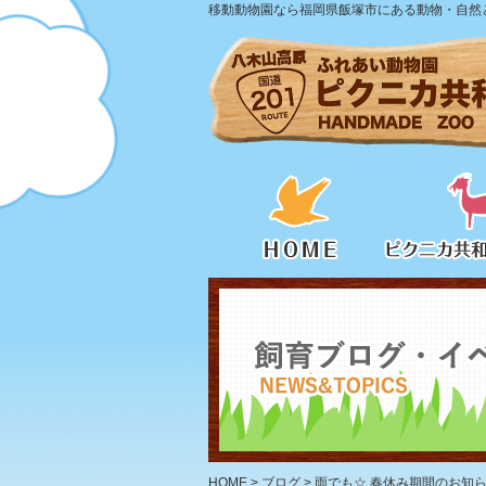
移動動物園なら福岡県飯塚市にある動物・自然と
HOME
>
ブログ
>
雨でも☆ 春休み期間のお知