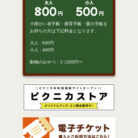
大人
小人
800
500
円
円
※障がい者手帳・療育手帳・愛の手帳を
お持ちの方は下記料金となります。
大人 : 500円
小人 : 400円
動物のおやつ：1つ200円〜