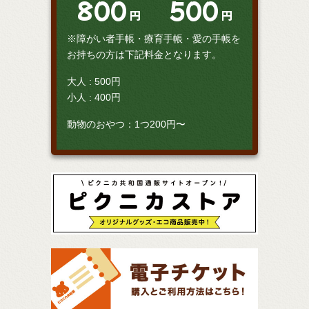
800
500
円
円
※障がい者手帳・療育手帳・愛の手帳を
お持ちの方は下記料金となります。
大人 : 500円
小人 : 400円
動物のおやつ：1つ200円〜