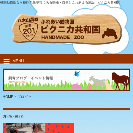
移動動物園なら福岡県飯塚市にある動物・自然とふれあえる施設 | ピクニカ共和国
MENU
HOME
ピクニカ共和国について
動物紹介
移動動物園
飲食・キャンプ
団体のお客様
HOME
>
ブログ
>
2025.08.01