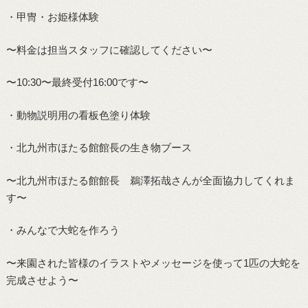
・甲冑・お姫様体験
〜料金は担当スタッフに確認してください〜
〜10:30〜最終受付16:00です〜
・動物説明用の看板色塗り体験
・北九州市ほたる館館長の生き物ブース
〜北九州市ほたる館館長 鵜澤拓哉さんが全面協力してくれま
す〜
・みんなで大蛇を作ろう
〜来園された皆様のイラストやメッセージを使って1匹の大蛇を
完成させよう〜