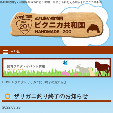
移動動物園なら福岡県飯塚市にある動物・自然とふれあえる施設 | ピクニカ共和国
MENU
HOME
ピクニカ共和国について
動物紹介
移動動物園
飲食・キャンプ
団体のお客様
HOME
>
ブログ
>
ザリガニ釣り終了のお知らせ
ザリガニ釣り終了のお知らせ
2022.09.28