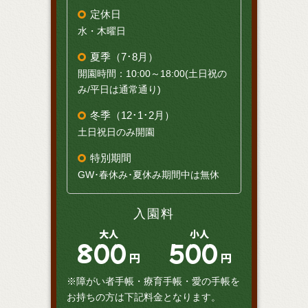
定休日
水・木曜日
夏季（7･8月）
開園時間：10:00～18:00(土日祝の
み/平日は通常通り)
冬季（12･1･2月）
土日祝日のみ開園
特別期間
GW･春休み･夏休み期間中は無休
入園料
大人
小人
800
500
円
円
※障がい者手帳・療育手帳・愛の手帳を
お持ちの方は下記料金となります。