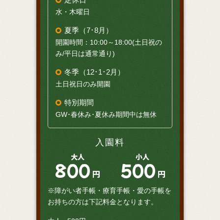
水・木曜日
夏季（7･8月）
開園時間：10:00～18:00(土日祝の
み/平日は通常通り)
冬季（12･1･2月）
土日祝日のみ開園
特別期間
GW･春休み･夏休み期間中は無休
入園料
大人
小人
800
500
円
円
※障がい者手帳・療育手帳・愛の手帳を
お持ちの方は下記料金となります。