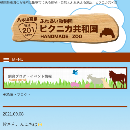
移動動物園なら福岡県飯塚市にある動物・自然とふれあえる施設 | ピクニカ共和国
MENU
HOME
ピクニカ共和国について
動物紹介
移動動物園
飲食・キャンプ
団体のお客様
HOME
>
ブログ
>
2021.09.08
皆さんこんにちは