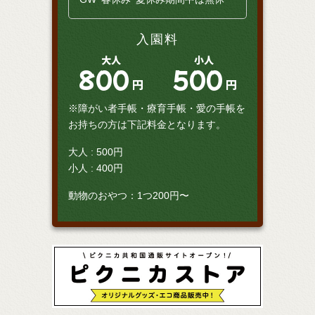
入園料
大人
小人
800
500
円
円
※障がい者手帳・療育手帳・愛の手帳を
お持ちの方は下記料金となります。
大人 : 500円
小人 : 400円
動物のおやつ：1つ200円〜