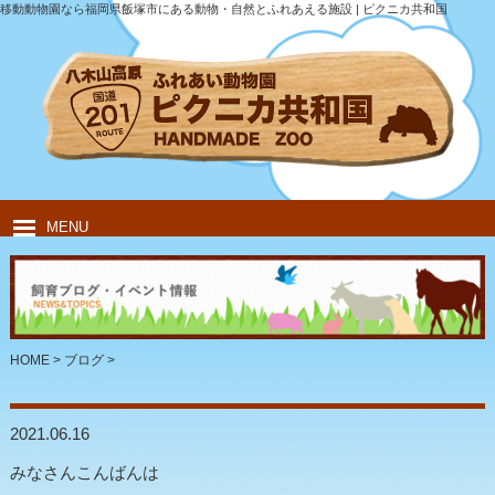
移動動物園なら福岡県飯塚市にある動物・自然とふれあえる施設 | ピクニカ共和国
MENU
HOME
ピクニカ共和国について
動物紹介
移動動物園
飲食・キャンプ
団体のお客様
HOME
>
ブログ
>
2021.06.16
みなさんこんばんは