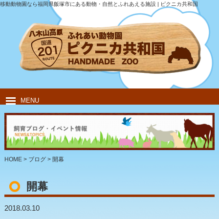
移動動物園なら福岡県飯塚市にある動物・自然とふれあえる施設 | ピクニカ共和国
MENU
HOME
ピクニカ共和国について
動物紹介
移動動物園
飲食・キャンプ
団体のお客様
HOME
>
ブログ
>
開幕
開幕
2018.03.10