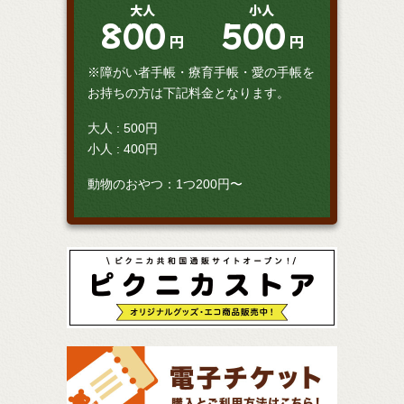
大人
小人
800
500
円
円
※障がい者手帳・療育手帳・愛の手帳を
お持ちの方は下記料金となります。
大人 : 500円
小人 : 400円
動物のおやつ：1つ200円〜