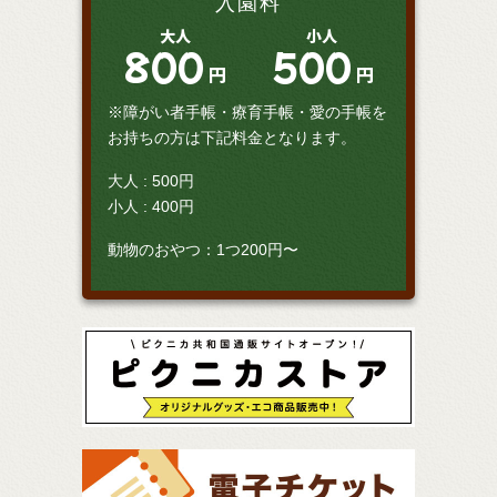
入園料
大人
小人
800
500
円
円
※障がい者手帳・療育手帳・愛の手帳を
お持ちの方は下記料金となります。
大人 : 500円
小人 : 400円
動物のおやつ：1つ200円〜